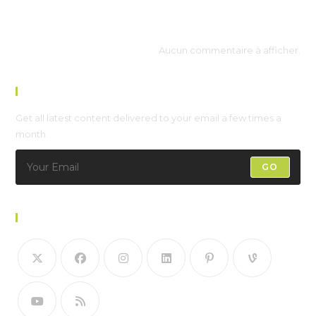
Recent Comments
Aucun commentaire à afficher.
Newsletter
Get all latest content delivered to your email a few times a
month.
GO
Follow Us