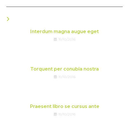
VOUS DEVRIEZ ÉGALEMENT AIMER
Interdum magna augue eget
19/10/2016
Torquent per conubia nostra
19/10/2016
Praesent libro se cursus ante
19/10/2016