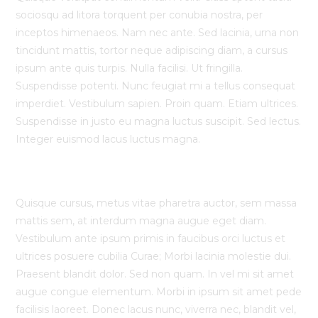
sociosqu ad litora torquent per conubia nostra, per
inceptos himenaeos. Nam nec ante. Sed lacinia, urna non
tincidunt mattis, tortor neque adipiscing diam, a cursus
ipsum ante quis turpis. Nulla facilisi. Ut fringilla.
Suspendisse potenti. Nunc feugiat mi a tellus consequat
imperdiet. Vestibulum sapien. Proin quam. Etiam ultrices.
Suspendisse in justo eu magna luctus suscipit. Sed lectus.
Integer euismod lacus luctus magna.
Vestibulum lacinia arcu
Quisque cursus, metus vitae pharetra auctor, sem massa
mattis sem, at interdum magna augue eget diam.
Vestibulum ante ipsum primis in faucibus orci luctus et
ultrices posuere cubilia Curae; Morbi lacinia molestie dui.
Praesent blandit dolor. Sed non quam. In vel mi sit amet
augue congue elementum. Morbi in ipsum sit amet pede
facilisis laoreet. Donec lacus nunc, viverra nec, blandit vel,