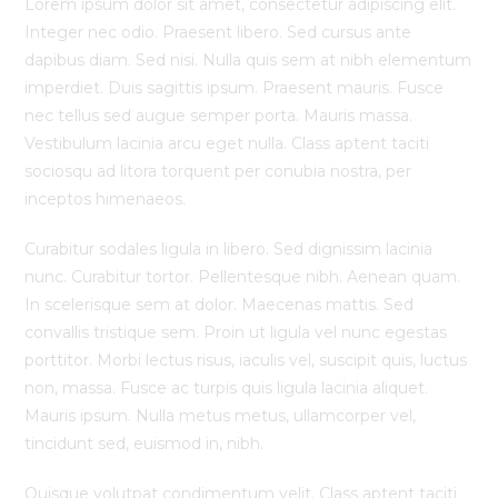
Lorem ipsum dolor sit amet, consectetur adipiscing elit.
Integer nec odio. Praesent libero. Sed cursus ante
dapibus diam. Sed nisi. Nulla quis sem at nibh elementum
imperdiet. Duis sagittis ipsum. Praesent mauris. Fusce
nec tellus sed augue semper porta. Mauris massa.
Vestibulum lacinia arcu eget nulla. Class aptent taciti
sociosqu ad litora torquent per conubia nostra, per
inceptos himenaeos.
Curabitur sodales ligula in libero. Sed dignissim lacinia
nunc. Curabitur tortor. Pellentesque nibh. Aenean quam.
In scelerisque sem at dolor. Maecenas mattis. Sed
convallis tristique sem. Proin ut ligula vel nunc egestas
porttitor. Morbi lectus risus, iaculis vel, suscipit quis, luctus
non, massa. Fusce ac turpis quis ligula lacinia aliquet.
Mauris ipsum. Nulla metus metus, ullamcorper vel,
tincidunt sed, euismod in, nibh.
Quisque volutpat condimentum velit. Class aptent taciti