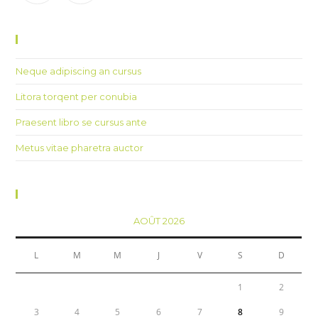
Recent Posts
Neque adipiscing an cursus
Litora torqent per conubia
Praesent libro se cursus ante
Metus vitae pharetra auctor
Calendar
AOÛT 2026
L
M
M
J
V
S
D
1
2
3
4
5
6
7
8
9